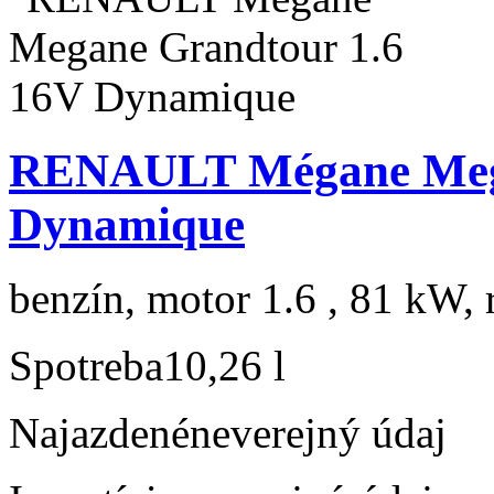
RENAULT Mégane Mega
Dynamique
benzín, motor 1.6 , 81 kW, 
Spotreba
10,26 l
Najazdené
neverejný údaj