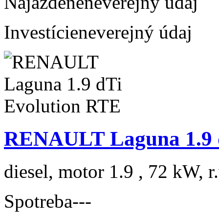
Najazdené
neverejný údaj
Investície
neverejný údaj
RENAULT Laguna 1.9 d
diesel, motor 1.9 , 72 kW, r
Spotreba
---