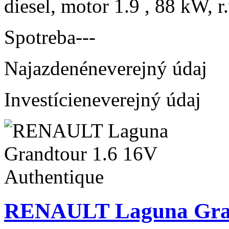
diesel, motor 1.9 , 88 kW, r
Spotreba
---
Najazdené
neverejný údaj
Investície
neverejný údaj
RENAULT Laguna Grand