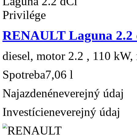
RENAULT Laguna 2.2 d
diesel, motor 2.2 , 110 kW, 
Spotreba
7,06 l
Najazdené
neverejný údaj
Investície
neverejný údaj