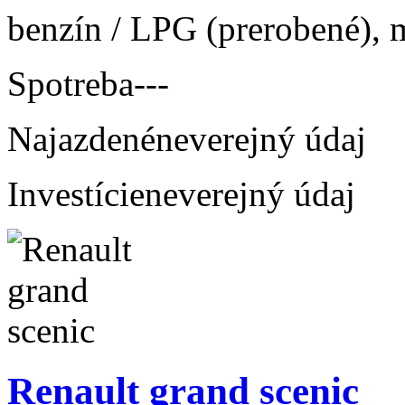
benzín / LPG (prerobené), m
Spotreba
---
Najazdené
neverejný údaj
Investície
neverejný údaj
Renault grand scenic