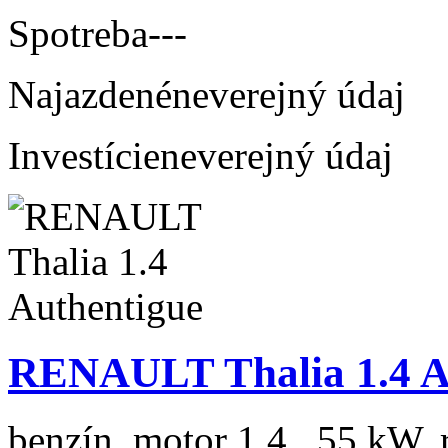
Spotreba
---
Najazdené
neverejný údaj
Investície
neverejný údaj
RENAULT Thalia 1.4 A
benzín, motor 1.4 , 55 kW, 