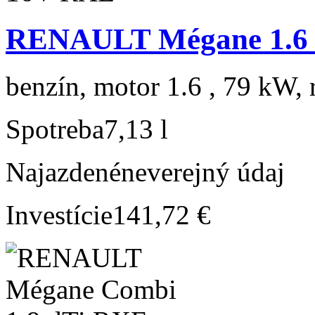
RENAULT Mégane 1.6
benzín, motor 1.6 , 79 kW, 
Spotreba
7,13 l
Najazdené
neverejný údaj
Investície
141,72 €