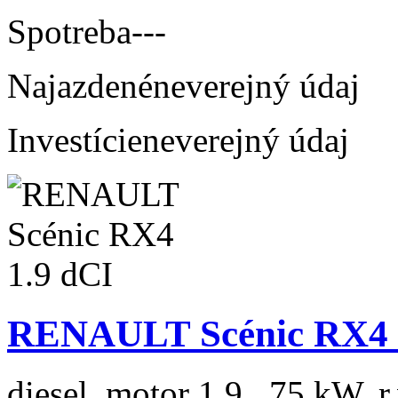
Spotreba
---
Najazdené
neverejný údaj
Investície
neverejný údaj
RENAULT Scénic RX4 
diesel, motor 1.9 , 75 kW, r