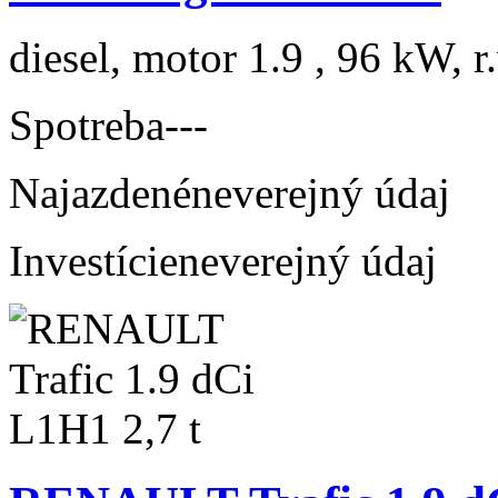
diesel, motor 1.9 , 96 kW, r
Spotreba
---
Najazdené
neverejný údaj
Investície
neverejný údaj