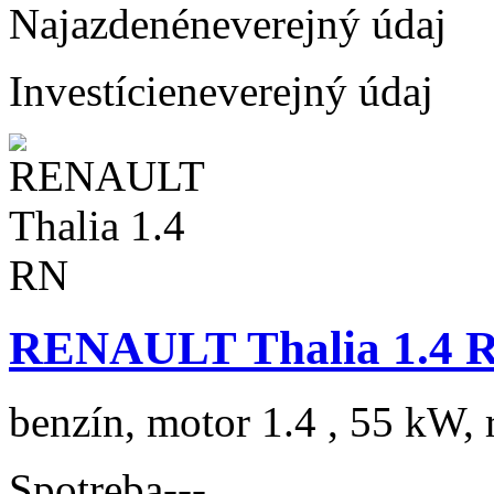
Najazdené
neverejný údaj
Investície
neverejný údaj
RENAULT Thalia 1.4 
benzín, motor 1.4 , 55 kW, 
Spotreba
---