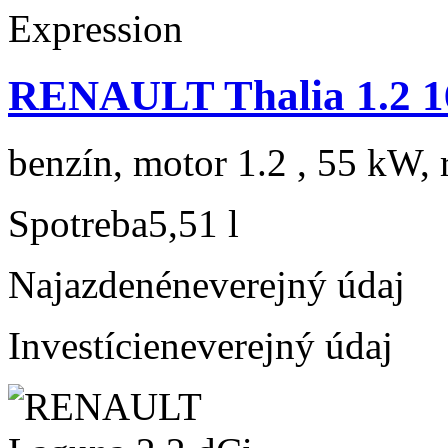
RENAULT Thalia 1.2 1
benzín, motor 1.2 , 55 kW, 
Spotreba
5,51 l
Najazdené
neverejný údaj
Investície
neverejný údaj