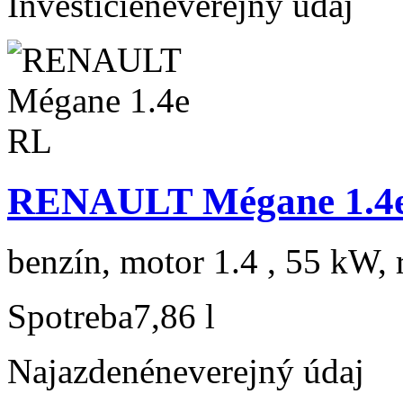
Investície
neverejný údaj
RENAULT Mégane 1.4
benzín, motor 1.4 , 55 kW, 
Spotreba
7,86 l
Najazdené
neverejný údaj