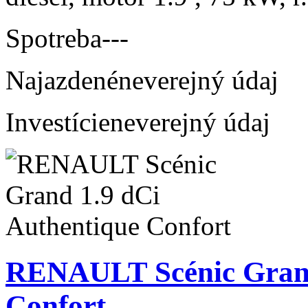
Spotreba
---
Najazdené
neverejný údaj
Investície
neverejný údaj
RENAULT Scénic Grand
Confort