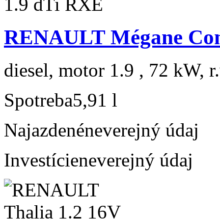
RENAULT Mégane Com
diesel, motor 1.9 , 72 kW, r
Spotreba
5,91 l
Najazdené
neverejný údaj
Investície
neverejný údaj