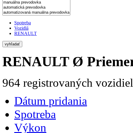
Spotreba
Vozidlá
RENAULT
vyhľadať
RENAULT
Ø Priemer
964 registrovaných vozidie
Dátum pridania
Spotreba
Výkon