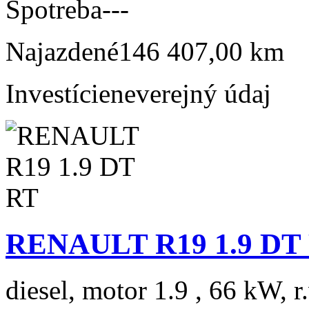
Spotreba
---
Najazdené
146 407,00 km
Investície
neverejný údaj
RENAULT R19 1.9 DT
diesel, motor 1.9 , 66 kW, r