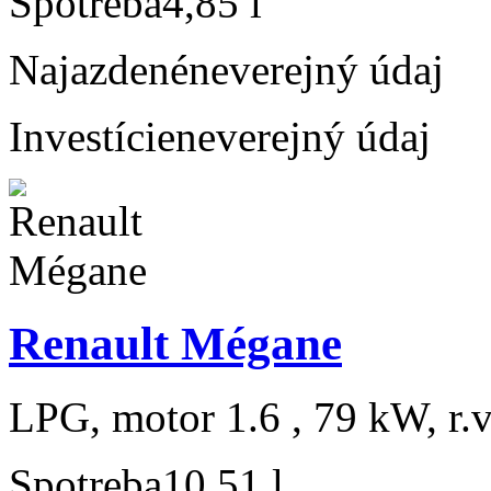
Spotreba
4,85 l
Najazdené
neverejný údaj
Investície
neverejný údaj
Renault Mégane
LPG, motor 1.6 , 79 kW, r.
Spotreba
10,51 l