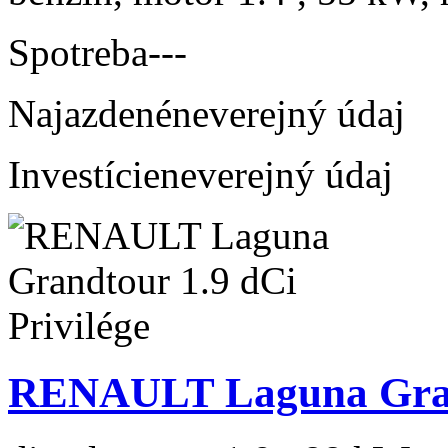
Spotreba
---
Najazdené
neverejný údaj
Investície
neverejný údaj
RENAULT Laguna Grand