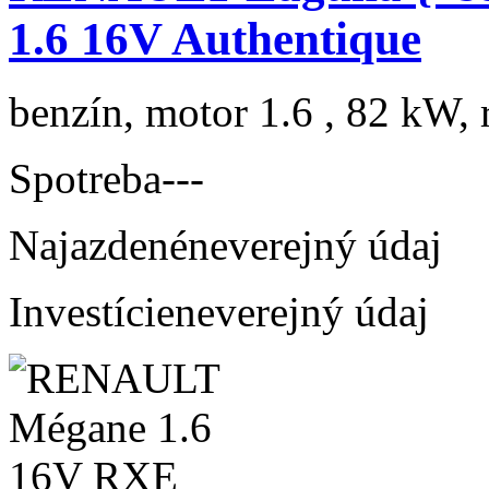
1.6 16V Authentique
benzín, motor 1.6 , 82 kW, 
Spotreba
---
Najazdené
neverejný údaj
Investície
neverejný údaj