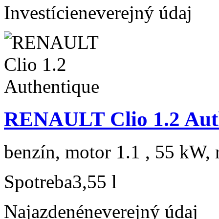
Investície
neverejný údaj
RENAULT Clio 1.2 Aut
benzín, motor 1.1 , 55 kW, 
Spotreba
3,55 l
Najazdené
neverejný údaj