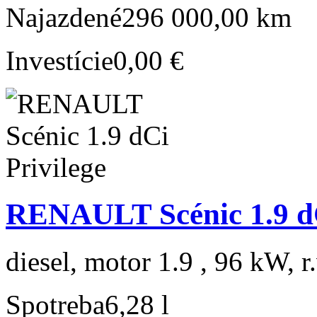
Najazdené
296 000,00 km
Investície
0,00 €
RENAULT Scénic 1.9 dC
diesel, motor 1.9 , 96 kW, r
Spotreba
6,28 l