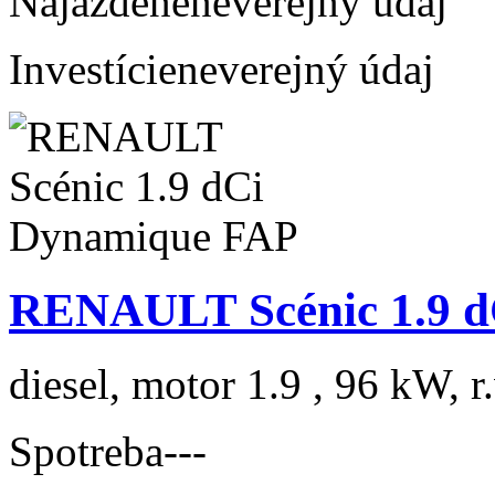
Najazdené
neverejný údaj
Investície
neverejný údaj
RENAULT Scénic 1.9 
diesel, motor 1.9 , 96 kW, r
Spotreba
---