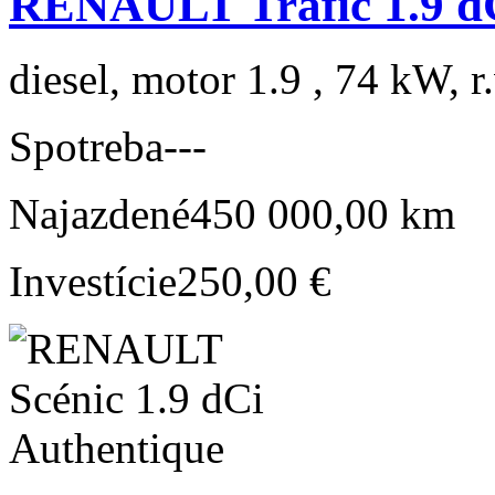
RENAULT Trafic 1.9 dC
diesel, motor 1.9 , 74 kW, r
Spotreba
---
Najazdené
450 000,00 km
Investície
250,00 €