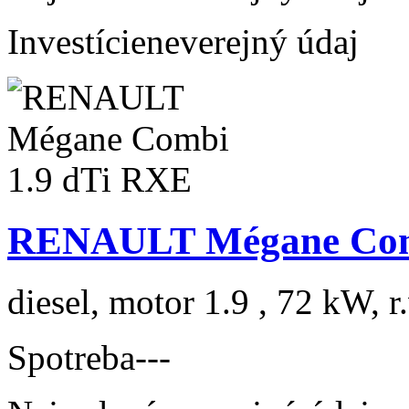
Investície
neverejný údaj
RENAULT Mégane Com
diesel, motor 1.9 , 72 kW, r
Spotreba
---