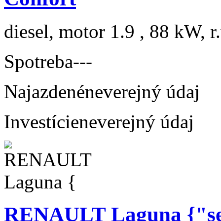
diesel, motor 1.9 , 88 kW, r
Spotreba
---
Najazdené
neverejný údaj
Investície
neverejný údaj
RENAULT Laguna {"sel